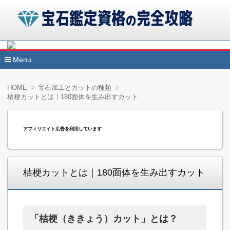
諒設計アーキテクトラーニングの宝石鑑定資格講座を受講す
宝石鑑定アドバイザーと鉱石セラピストの資格2つを同時に取
Menu
宝石鑑定資格の完全攻略
きます。受講する通信講座によっては試験が免除されますの
コ
ン
効率的に肩書きを増やすことができます。
HOME
宝石加工とカットの種類
テ
桔梗カットとは｜180面体を生み出すカット
ン
ツ
へ
移
アフィリエイト広告を利用しています
動
桔梗カットとは｜180面体を生み出すカット
「桔梗（ききょう）カット」とは？