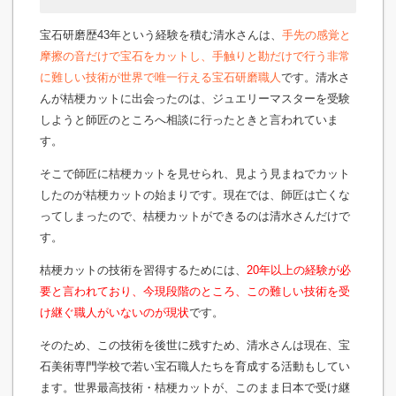
宝石研磨歴43年という経験を積む清水さんは、
手先の感覚と
摩擦の音だけで宝石をカットし、手触りと勘だけで行う非常
に難しい技術が世界で唯一行える宝石研磨職人
です。清水さ
んが桔梗カットに出会ったのは、ジュエリーマスターを受験
しようと師匠のところへ相談に行ったときと言われていま
す。
そこで師匠に桔梗カットを見せられ、見よう見まねでカット
したのが桔梗カットの始まりです。現在では、師匠は亡くな
ってしまったので、桔梗カットができるのは清水さんだけで
す。
桔梗カットの技術を習得するためには、
20年以上の経験が必
要と言われており、今現段階のところ、この難しい技術を受
け継ぐ職人がいないのが現状
です。
そのため、この技術を後世に残すため、清水さんは現在、宝
石美術専門学校で若い宝石職人たちを育成する活動もしてい
ます。世界最高技術・桔梗カットが、このまま日本で受け継