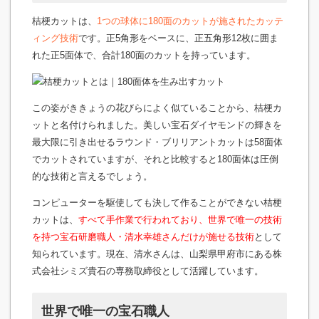
桔梗カットは、
1つの球体に180面のカットが施されたカッテ
ィング技術
です。正5角形をベースに、正五角形12枚に囲ま
れた正5面体で、合計180面のカットを持っています。
この姿がききょうの花びらによく似ていることから、桔梗カ
ットと名付けられました。美しい宝石ダイヤモンドの輝きを
最大限に引き出せるラウンド・ブリリアントカットは58面体
でカットされていますが、それと比較すると180面体は圧倒
的な技術と言えるでしょう。
コンピューターを駆使しても決して作ることができない桔梗
カットは、
すべて手作業で行われており、世界で唯一の技術
を持つ宝石研磨職人・清水幸雄さんだけが施せる技術
として
知られています。現在、清水さんは、山梨県甲府市にある株
式会社シミズ貴石の専務取締役として活躍しています。
世界で唯一の宝石職人