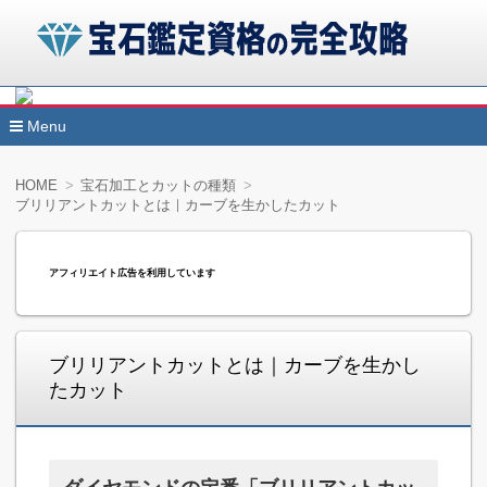
諒設計アーキテクトラーニングの宝石鑑定資格講座を受講す
宝石鑑定アドバイザーと鉱石セラピストの資格2つを同時に取
Menu
宝石鑑定資格の完全攻略
きます。受講する通信講座によっては試験が免除されますの
コ
ン
効率的に肩書きを増やすことができます。
HOME
宝石加工とカットの種類
テ
ブリリアントカットとは｜カーブを生かしたカット
ン
ツ
へ
移
アフィリエイト広告を利用しています
動
ブリリアントカットとは｜カーブを生かし
たカット