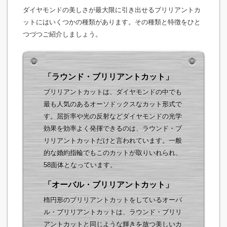
ダイヤモンドの美しさが最大限に引き出せるブリリアントカ
ットにはいくつかの種類があります。その種類と特徴をひと
つづつご紹介しましょう。
「ラウンド・ブリリアントカット」
ブリリアントカットは、ダイヤモンドの中でも
最も人気のあるオーソドックスなカット形式で
す。屈折率や光の反射などダイヤモンドの光学
効果を効率よく発揮できるのは、ラウンド・ブ
リリアントカットだけと言われています。一般
的な婚約指輪でもこのカットが取りいれられ、
58面体となっています。
「オーバル・ブリリアントカット」
楕円形のブリリアントカットをしているオーバ
ル・ブリリアントカットは、ラウンド・ブリリ
アントカットと同じような輝きを放つ美しいカ