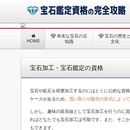
諒設計アーキテクトラーニングの宝石鑑定資格講座
コ
免除されますので、効率的に肩書きを増やすことが
宝石鑑定資格の完全攻略
有名な宝石の豆
宝石の歴史
ン
HOME
テ
知識
文化
ン
ツ
へ
移
宝石加工・宝石鑑定の資格
動
宝石や鉱石を研磨加工するのにはとくに公的な資格
ケースがあるため、
買い取りや販売の形式によって
しかし、趣味の延長線として宝石加工を行うのに資
ればどなたでも宝石加工は可能です。また、そこか
もできます。