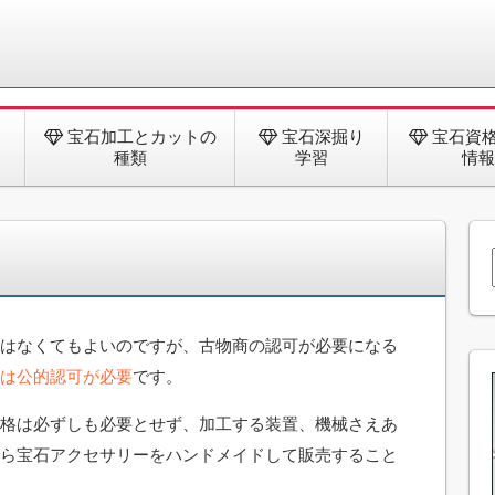
を受講すれば宝石鑑定アドバイザーと鉱石セラピストの資格2つを
できます。
と
宝石加工とカットの
宝石深掘り
宝石資
種類
学習
情報
はなくてもよいのですが、古物商の認可が必要になる
は公的認可が必要
です。
格は必ずしも必要とせず、加工する装置、機械さえあ
ら宝石アクセサリーをハンドメイドして販売すること