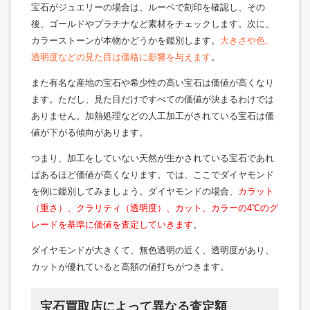
宝石がジュエリーの場合は、ルーペで刻印を確認し、その
後、ゴールドやプラチナなど素材をチェックします。次に、
カラーストーンが本物かどうかを鑑別します。
大きさや色、
透明度などの見た目は価格に影響を与えます
。
また有名な産地の宝石や希少性の高い宝石は価値が高くなり
ます。ただし、見た目だけですべての価値が決まるわけでは
ありません。加熱処理などの人工加工がされている宝石は価
値が下がる傾向があります。
つまり、加工をしていない天然が生かされている宝石であれ
ばあるほど価値が高くなります。では、ここでダイヤモンド
を例に鑑別してみましょう。ダイヤモンドの場合、
カラット
（重さ）、クラリティ（透明度）、カット、カラーの4℃のグ
レードを基準に価値を査定していきます
。
ダイヤモンドが大きくて、無色透明の近く、透明度があり、
カットが優れていると高額の値打ちがつきます。
宝石買取店によって異なる査定額