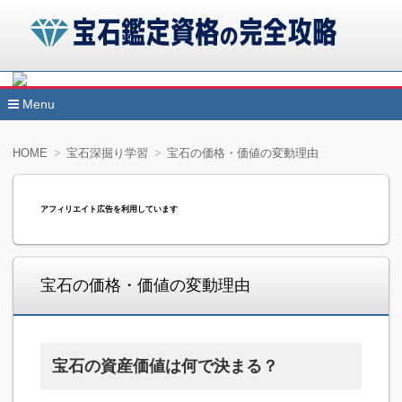
諒設計アーキテクトラーニングの宝石鑑定資格講座を受講す
宝石鑑定アドバイザーと鉱石セラピストの資格2つを同時に取
Menu
宝石鑑定資格の完全攻略
きます。受講する通信講座によっては試験が免除されますの
コ
ン
効率的に肩書きを増やすことができます。
HOME
宝石深掘り学習
宝石の価格・価値の変動理由
テ
ン
ツ
へ
アフィリエイト広告を利用しています
移
動
宝石の価格・価値の変動理由
宝石の資産価値は何で決まる？